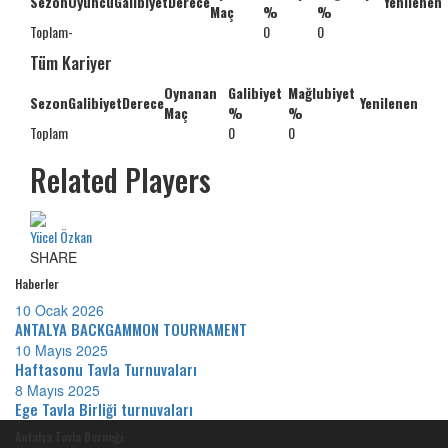
Sezon
Oyuncu
Galibiyet
Derece
Yenilenen
Maç
%
%
Toplam
-
0
0
Tüm Kariyer
Oynanan
Galibiyet
Mağlubiyet
Sezon
Galibiyet
Derece
Yenilenen
Maç
%
%
Toplam
0
0
Related Players
Yücel Özkan
SHARE
Haberler
10 Ocak 2026
ANTALYA BACKGAMMON TOURNAMENT
10 Mayıs 2025
Haftasonu Tavla Turnuvaları
8 Mayıs 2025
Ege Tavla Birliği turnuvaları
Antalya Tavla Derneği