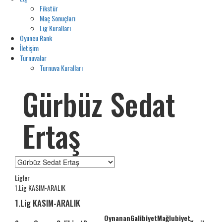
Fikstür
Maç Sonuçları
Lig Kuralları
Oyuncu Rank
İletişim
Turnuvalar
Turnuva Kuralları
Gürbüz Sedat
Ertaş
Ligler
1.Lig KASIM-ARALIK
1.Lig KASIM-ARALIK
Oynanan
Galibiyet
Mağlubiyet