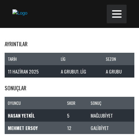
AYRINTILAR
TARIH
LIG
SEZON
11 HAZIRAN 2025
A GRUBU1. LIG
A GRUBU
SONUÇLAR
OYUNCU
SKOR
SONUÇ
HASAN YETKIL
5
MAĞLUBIYET
MEHMET ERSOY
12
GALIBIYET