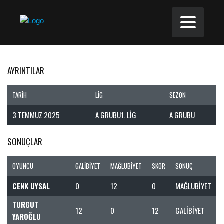
AYRINTILAR
TARIH
LIG
SEZON
3 TEMMUZ 2025
A GRUBU1. LIG
A GRUBU
SONUÇLAR
OYUNCU
GALIBIYET
MAĞLUBIYET
SKOR
SONUÇ
CENK UYSAL
0
12
0
MAĞLUBIYET
TURGUT
12
0
12
GALIBIYET
YAROĞLU