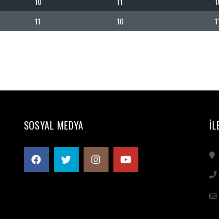
10
11
1
11
10
1
SOSYAL MEDYA
İL