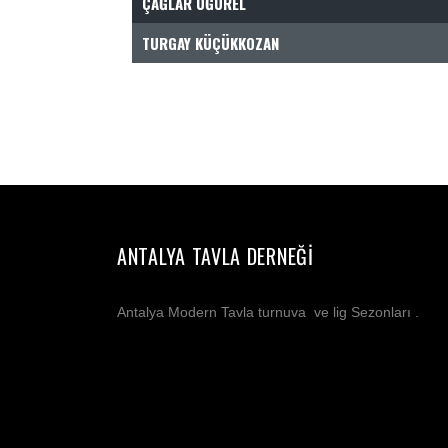
ÇAĞLAR UĞUREL
TURGAY KÜÇÜKKOZAN
ANTALYA TAVLA DERNEĞI
Antalya Modern Tavla turnuva ve lig Sezonları .