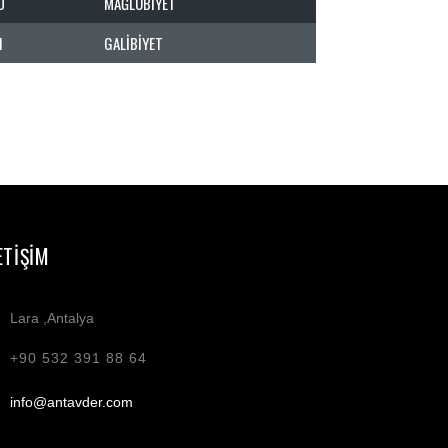
0
MAĞLUBIYET
1
GALIBIYET
ETIŞIM
Lara ,Antalya
+90 532 391 88 64
info@antavder.com