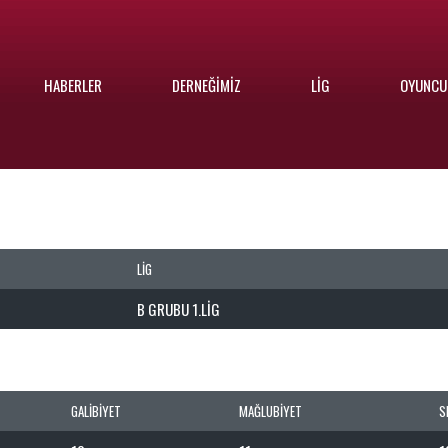
HABERLER
DERNEĞIMIZ
LIG
OYUNCU
LIG
B GRUBU 1.LIG
GALIBIYET
MAĞLUBIYET
S