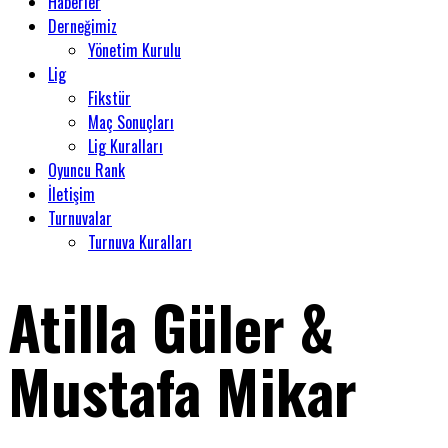
Haberler
Derneğimiz
Yönetim Kurulu
Lig
Fikstür
Maç Sonuçları
Lig Kuralları
Oyuncu Rank
İletişim
Turnuvalar
Turnuva Kuralları
Atilla Güler &
Mustafa Mikar