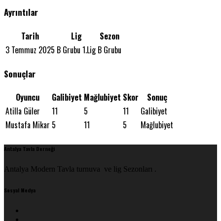
Ayrıntılar
Tarih
Lig
Sezon
3 Temmuz 2025
B Grubu 1.Lig
B Grubu
Sonuçlar
Oyuncu
Galibiyet
Mağlubiyet
Skor
Sonuç
Atilla Güler
11
5
11
Galibiyet
Mustafa Mikar
5
11
5
Mağlubiyet
Antalya Tavla Derneği
Antalya Modern Tavla turnuva ve lig Sezonları .
Sosyal Medya