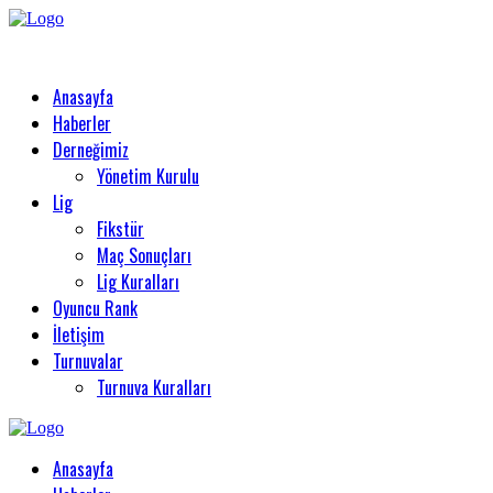
Anasayfa
Haberler
Derneğimiz
Yönetim Kurulu
Lig
Fikstür
Maç Sonuçları
Lig Kuralları
Oyuncu Rank
İletişim
Turnuvalar
Turnuva Kuralları
Anasayfa