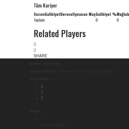
Tüm Kariyer
Sezon
Galibiyet
Derece
Oynanan Maç
Galibiyet %
Mağlub
Toplam
0
0
Related Players
SHARE
Antalya Tavla Derneği
Antalya Modern Tavla turnuva ve lig Sezonları .
Sosyal Medya
İletişim
Lara ,Antalya