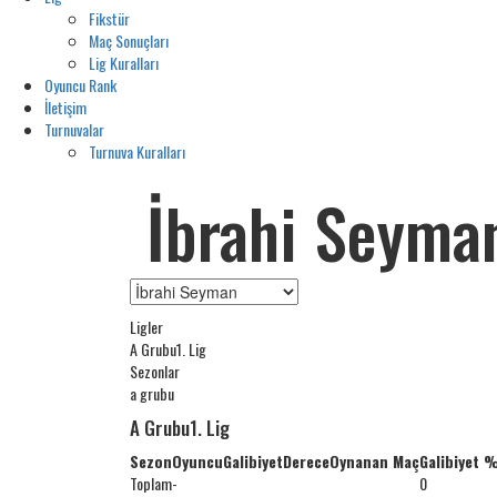
Fikstür
Maç Sonuçları
Lig Kuralları
Oyuncu Rank
İletişim
Turnuvalar
Turnuva Kuralları
İbrahi Seyma
Ligler
A Grubu1. Lig
Sezonlar
a grubu
A Grubu1. Lig
Sezon
Oyuncu
Galibiyet
Derece
Oynanan Maç
Galibiyet 
Toplam
-
0