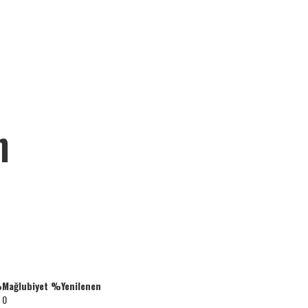
n
%
Mağlubiyet %
Yenilenen
0