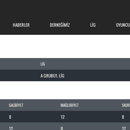
HABERLER
DERNEĞIMIZ
LIG
OYUNCU
LIG
A GRUBU1. LIG
GALIBIYET
MAĞLUBIYET
SKOR
8
12
8
12
8
12