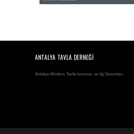
ANTALYA TAVLA DERNEĞI
Antalya Modern Tavla turnuva ve lig Sezonları .