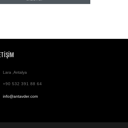
ETIŞIM
Lara ,Antalya
+90 532 391 88 64
info@antavder.com