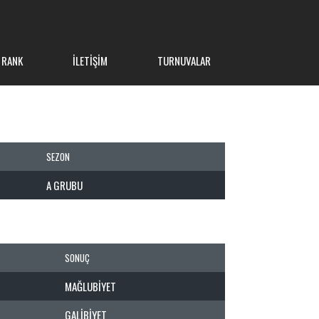
 RANK
İLETIŞIM
TURNUVALAR
SEZON
A GRUBU
SONUÇ
MAĞLUBIYET
GALIBIYET