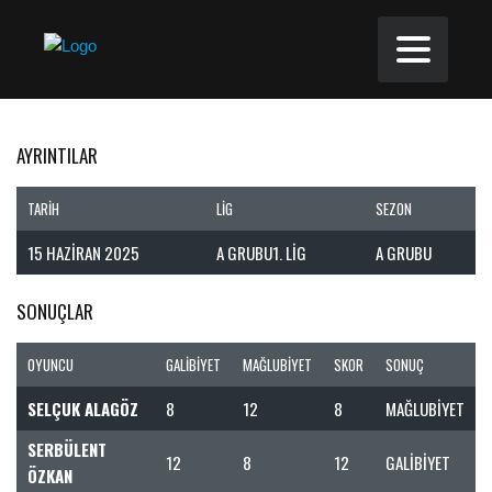
AYRINTILAR
TARIH
LIG
SEZON
15 HAZIRAN 2025
A GRUBU1. LIG
A GRUBU
SONUÇLAR
OYUNCU
GALIBIYET
MAĞLUBIYET
SKOR
SONUÇ
SELÇUK ALAGÖZ
8
12
8
MAĞLUBIYET
SERBÜLENT
12
8
12
GALIBIYET
ÖZKAN