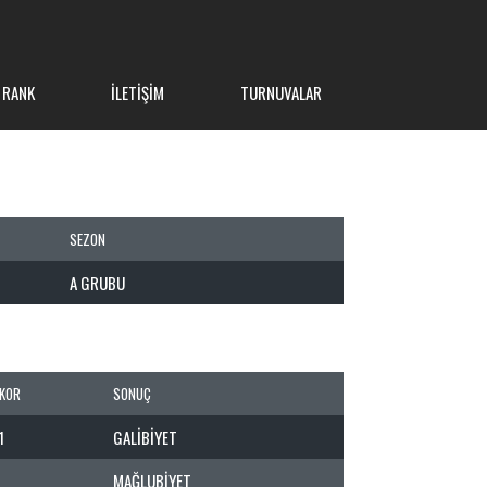
 RANK
İLETIŞIM
TURNUVALAR
SEZON
A GRUBU
KOR
SONUÇ
1
GALIBIYET
MAĞLUBIYET