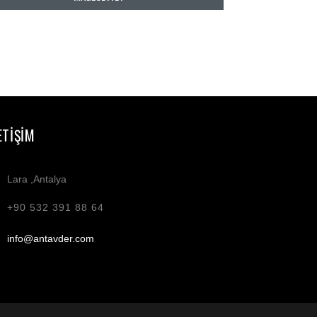
ETIŞIM
Lara ,Antalya
+90 532 391 88 64
info@antavder.com