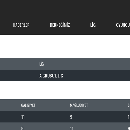
HABERLER
DERNEĞIMIZ
LIG
OYUNCU
LIG
A GRUBU1. LIG
GALIBIYET
MAĞLUBIYET
S
11
9
1
9
11
9