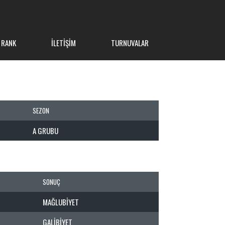
 RANK
İLETIŞIM
TURNUVALAR
SEZON
A GRUBU
SONUÇ
MAĞLUBIYET
GALIBIYET