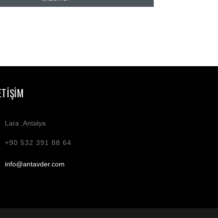
ETIŞIM
Lara ,Antalya
+90 532 391 88 64
info@antavder.com