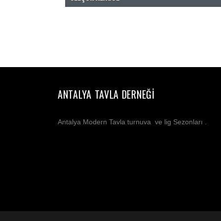
ANTALYA TAVLA DERNEĞI
Antalya Modern Tavla turnuva ve lig Sezonları .