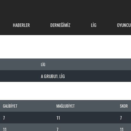
HABERLER
DERNEĞIMIZ
LIG
OYUNCU
LIG
A GRUBU1. LIG
GALIBIYET
MAĞLUBIYET
SKOR
7
11
7
11
7
11