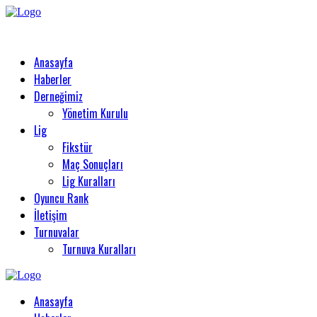
Anasayfa
Haberler
Derneğimiz
Yönetim Kurulu
Lig
Fikstür
Maç Sonuçları
Lig Kuralları
Oyuncu Rank
İletişim
Turnuvalar
Turnuva Kuralları
Anasayfa