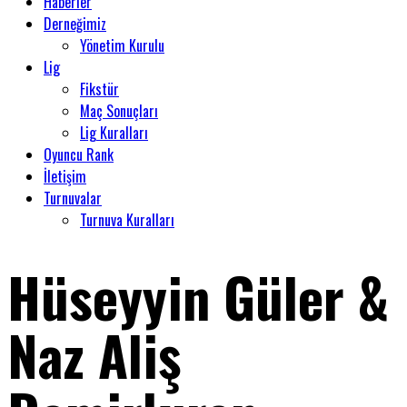
Haberler
Derneğimiz
Yönetim Kurulu
Lig
Fikstür
Maç Sonuçları
Lig Kuralları
Oyuncu Rank
İletişim
Turnuvalar
Turnuva Kuralları
Hüseyyin Güler &
Naz Aliş