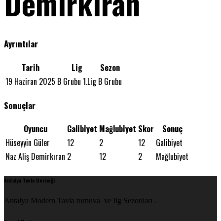
Demirkıran
Ayrıntılar
Tarih
Lig
Sezon
19 Haziran 2025
B Grubu 1.Lig
B Grubu
Sonuçlar
Oyuncu
Galibiyet
Mağlubiyet
Skor
Sonuç
Hüseyyin Güler
12
2
12
Galibiyet
Naz Aliş Demirkıran
2
12
2
Mağlubiyet
Antalya Tavla Derneği
Antalya Modern Tavla turnuva ve lig Sezonları .