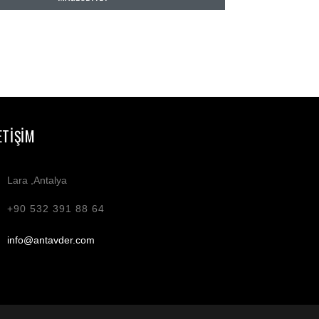
ETIŞIM
Lara ,Antalya
+90 532 391 88 64
info@antavder.com