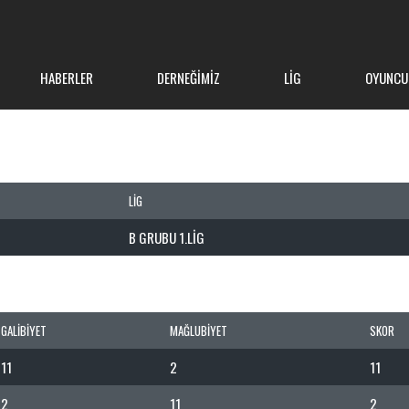
HABERLER
DERNEĞIMIZ
LIG
OYUNCU
LIG
B GRUBU 1.LIG
GALIBIYET
MAĞLUBIYET
SKOR
11
2
11
2
11
2