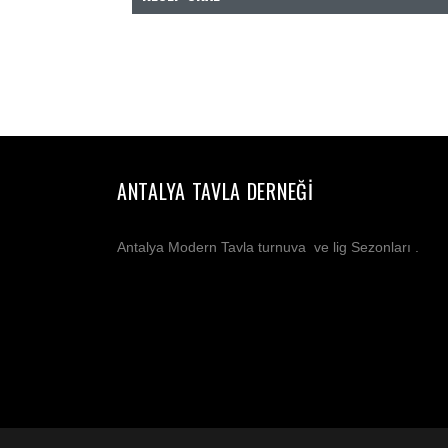
ANTALYA TAVLA DERNEĞI
Antalya Modern Tavla turnuva ve lig Sezonları .