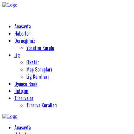
Anasayfa
Haberler
Derneğimiz
Yönetim Kurulu
Lig
Fikstür
Maç Sonuçları
Lig Kuralları
Oyuncu Rank
İletişim
Turnuvalar
Turnuva Kuralları
Anasayfa