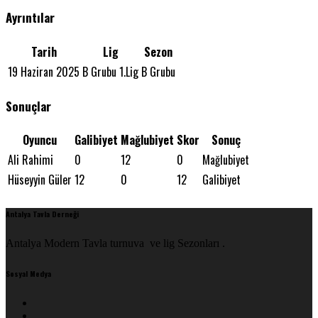
Ayrıntılar
Tarih
Lig
Sezon
19 Haziran 2025
B Grubu 1.Lig
B Grubu
Sonuçlar
Oyuncu
Galibiyet
Mağlubiyet
Skor
Sonuç
Ali Rahimi
0
12
0
Mağlubiyet
Hüseyyin Güler
12
0
12
Galibiyet
Antalya Tavla Derneği
Antalya Modern Tavla turnuva ve lig Sezonları .
Sosyal Medya