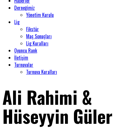
Haberler
Derneğimiz
Yönetim Kurulu
Lig
Fikstür
Maç Sonuçları
Lig Kuralları
Oyuncu Rank
İletişim
Turnuvalar
Turnuva Kuralları
Ali Rahimi &
Hüseyyin Güler